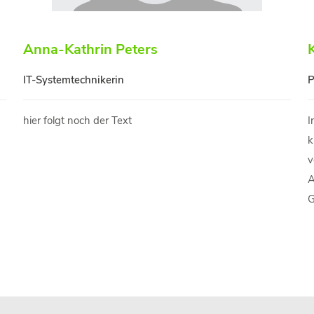
Anna-Kathrin Peters
IT-Systemtechnikerin
P
hier folgt noch der Text
I
k
v
A
G