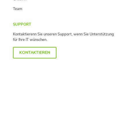
Team
SUPPORT
Kontaktierenn Sie unseren Support, wenn Sie Unterstützung
für Ihre IT wünschen.
KONTAKTIEREN
ANFRAGE
Sie suchen nach einem IT-Dienstleister für Ihr Unternehmen?
Lassen Sie sich von unseren IT-Experten unverbindlich
beraten.
JETZT ANFRAGEN