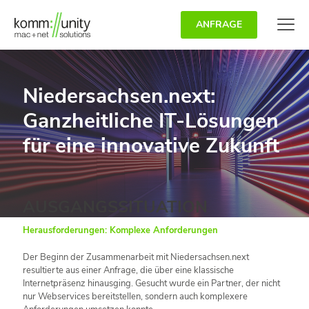
ANFRAGE
Niedersachsen.next:
Ganzheitliche IT-Lösungen
für eine innovative Zukunft
AUSGANGSSITUATION
Herausforderungen: Komplexe Anforderungen
Der Beginn der Zusammenarbeit mit Niedersachsen.next
resultierte aus einer Anfrage, die über eine klassische
Internetpräsenz hinausging. Gesucht wurde ein Partner, der nicht
nur Webservices bereitstellen, sondern auch komplexere